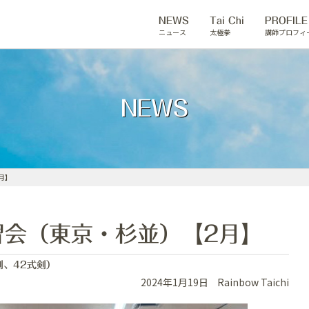
NEWS
Tai Chi
PROFILE
ニュース
太極拳
講師プロフィ
NEWS
2月】
hi 講習会（東京・杉並）【2月】
剣、42式剣）
2024年1月19日
Rainbow Taichi