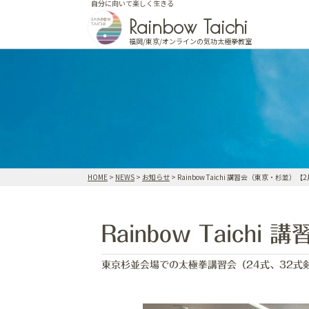
自分に向いて楽しく生きる
Skip
Rainbow Taichi
to
content
福岡/東京/オンラインの気功太極拳教室
HOME
>
NEWS
>
お知らせ
>
Rainbow Taichi 講習会（東京・杉並）【
Rainbow Taic
東京杉並会場での太極拳講習会（24式、32式