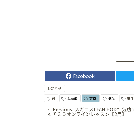
Facebook
お知らせ
剣
太極拳
東京
気功
養生
投
Previous:
メガロスLEAN BODY: 気
ッチ２０オンラインレッスン【2月】
稿
ナ