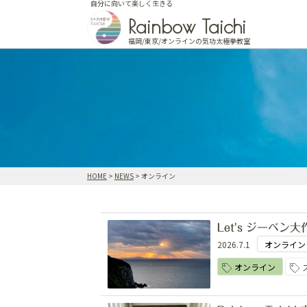
自分に向いて楽しく生きる
Skip
Rainbow Taichi
to
content
福岡/東京/オンラインの気功太極拳教室
HOME
>
NEWS
>
オンライン
Let's ジーベン大
2026.7.1
オンライン
オンライン