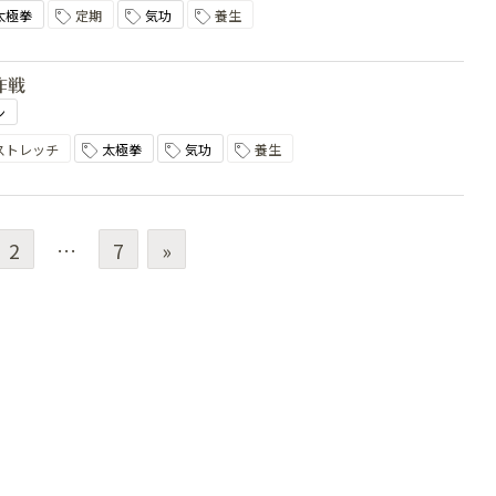
太極拳
定期
気功
養生
作戦
ン
ストレッチ
太極拳
気功
養生
2
…
7
»