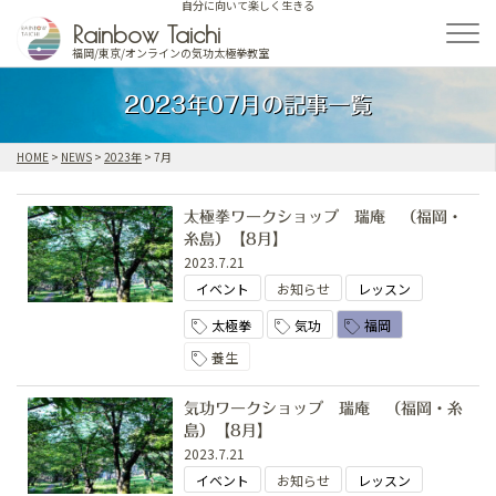
自分に向いて楽しく生きる
Skip
Rainbow Taichi
to
福岡/東京/オンラインの気功太極拳教室
content
2023年07月の記事一覧
HOME
>
NEWS
>
2023年
>
7月
太極拳ワークショップ 瑞庵 （福岡・
糸島）【8月】
2023.7.21
イベント
お知らせ
レッスン
太極拳
気功
福岡
養生
気功ワークショップ 瑞庵 （福岡・糸
島）【8月】
2023.7.21
イベント
お知らせ
レッスン