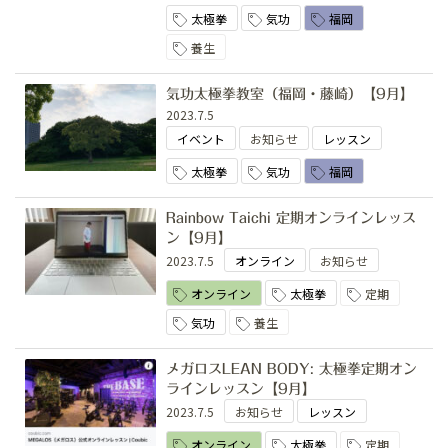
太極拳
気功
福岡
養生
気功太極拳教室（福岡・藤崎）【9月】
2023.7.5
イベント
お知らせ
レッスン
太極拳
気功
福岡
Rainbow Taichi 定期オンラインレッス
ン【9月】
2023.7.5
オンライン
お知らせ
オンライン
太極拳
定期
気功
養生
メガロスLEAN BODY: 太極拳定期オン
ラインレッスン【9月】
2023.7.5
お知らせ
レッスン
オンライン
太極拳
定期