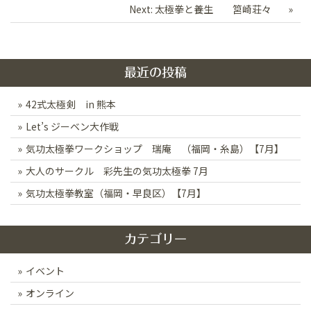
Next:
太極拳と養生 筥崎荘々
ナ
ビ
ゲ
最近の投稿
ー
42式太極剣 in 熊本
シ
Let’s ジーベン大作戦
ョ
ン
気功太極拳ワークショップ 瑞庵 （福岡・糸島）【7月】
大人のサークル 彩先生の気功太極拳 7月
気功太極拳教室（福岡・早良区）【7月】
カテゴリー
イベント
オンライン