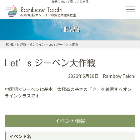
自分に向いて楽しく生きる
Skip
Rainbow Taichi
to
福岡/東京/オンラインの気功太極拳教室
content
NEWS
HOME
>
NEWS
>
オンライン
>
Let’s ジーベン大作戦
Let’s ジーベン大作戦
2026年6月10日
Rainbow Taichi
中国語でジーベンは基本。太極拳の基本の「き」を練習するオン
ラインクラスです
イベント情報
イベント名