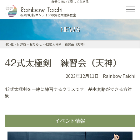
自分に向いて楽しく生きる
Skip
Rainbow Taichi
to
福岡/東京/オンラインの気功太極拳教室
content
NEWS
HOME
>
NEWS
>
お知らせ
>
42式太極剣 練習会（天神）
42式太極剣 練習会（天神）
2023年12月11日
Rainbow Taichi
42式太極剣を一緒に練習するクラスです。基本套路ができる方対
象
イベント情報