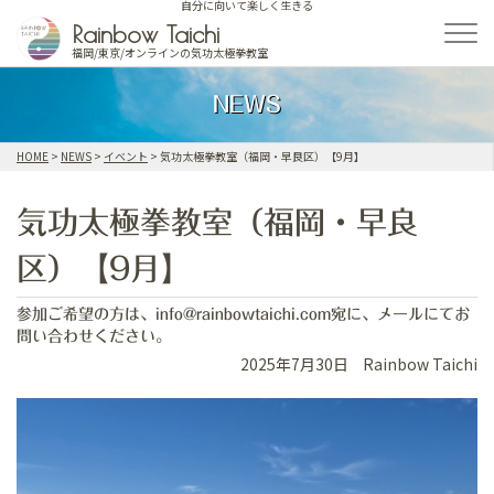
自分に向いて楽しく生きる
Skip
Rainbow Taichi
to
福岡/東京/オンラインの気功太極拳教室
content
NEWS
HOME
>
NEWS
>
イベント
>
気功太極拳教室（福岡・早良区）【9月】
気功太極拳教室（福岡・早良
区）【9月】
参加ご希望の方は、info@rainbowtaichi.com宛に、メールにてお
問い合わせください。
2025年7月30日
Rainbow Taichi