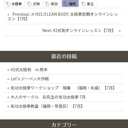
太極拳
定期
気功
福岡
養生
投
Previous:
メガロスLEAN BODY: 太極拳定期オンラインレッ
スン【7月】
稿
ナ
Next:
42式剣オンラインレッスン【7月】
ビ
ゲ
ー
最近の投稿
シ
42式太極剣 in 熊本
ョ
Let’s ジーベン大作戦
ン
気功太極拳ワークショップ 瑞庵 （福岡・糸島）【7月】
大人のサークル 彩先生の気功太極拳 7月
気功太極拳教室（福岡・早良区）【7月】
カテゴリー