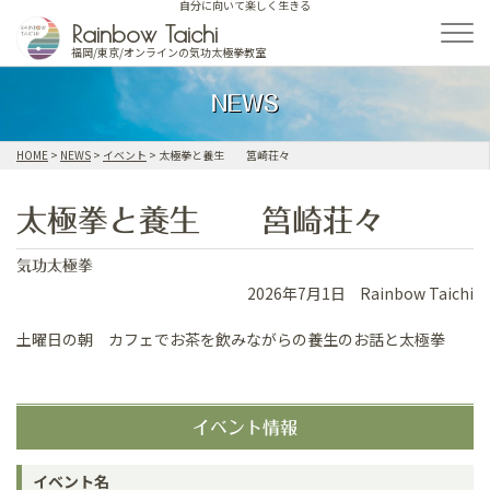
自分に向いて楽しく生きる
Skip
Rainbow Taichi
to
福岡/東京/オンラインの気功太極拳教室
content
NEWS
HOME
>
NEWS
>
イベント
>
太極拳と養生 筥崎荘々
太極拳と養生 筥崎荘々
気功太極拳
2026年7月1日
Rainbow Taichi
土曜日の朝 カフェでお茶を飲みながらの養生のお話と太極拳
イベント情報
イベント名