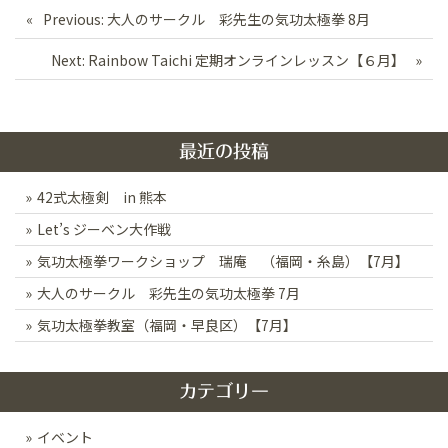
投
Previous:
大人のサークル 彩先生の気功太極拳 8月
稿
Next:
Rainbow Taichi 定期オンラインレッスン【６月】
ナ
ビ
ゲ
最近の投稿
ー
42式太極剣 in 熊本
シ
Let’s ジーベン大作戦
ョ
ン
気功太極拳ワークショップ 瑞庵 （福岡・糸島）【7月】
大人のサークル 彩先生の気功太極拳 7月
気功太極拳教室（福岡・早良区）【7月】
カテゴリー
イベント