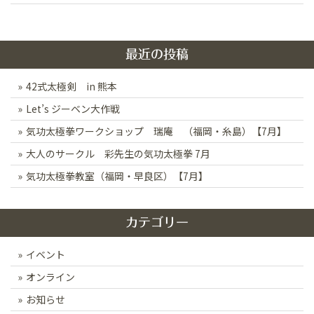
ナ
ビ
ゲ
最近の投稿
ー
42式太極剣 in 熊本
シ
Let’s ジーベン大作戦
ョ
ン
気功太極拳ワークショップ 瑞庵 （福岡・糸島）【7月】
大人のサークル 彩先生の気功太極拳 7月
気功太極拳教室（福岡・早良区）【7月】
カテゴリー
イベント
オンライン
お知らせ