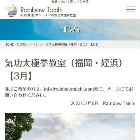
自分に向いて楽しく生きる
Skip
Rainbow Taichi
to
福岡/東京/オンラインの気功太極拳教室
content
NEWS
HOME
>
NEWS
>
イベント
>
気功太極拳教室（福岡・姪浜）【3月】
気功太極拳教室（福岡・姪浜）
【3月】
参加ご希望の方は、info@rainbowtaichi.com宛に、メールにてお
問い合わせください。
2023年2月6日
Rainbow Taichi